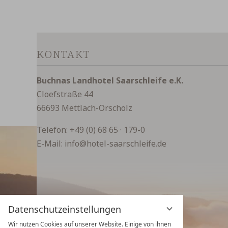
KONTAKT
Buchnas Landhotel Saarschleife e.K.
Cloefstraße 44
66693 Mettlach-Orscholz
Telefon:
+49 (0) 68 65 · 179-0
E-Mail:
info@hotel-saarschleife.de
Datenschutzeinstellungen
Wir nutzen Cookies auf unserer Website. Einige von ihnen