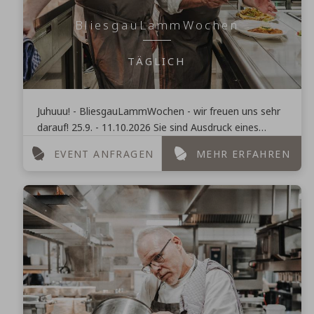
BliesgauLammWochen
TÄGLICH
Juhuuu! - BliesgauLammWochen - wir freuen uns sehr
darauf! 25.9. - 11.10.2026 Sie sind Ausdruck eines
kreativen Schaffens von KochKunst und EssKultur und
EVENT ANFRAGEN
MEHR ERFAHREN
...