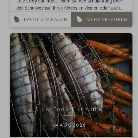
...die Story dahinter... Feiern Sie den Schulanfang oder
den Schulwechsel Ihres Kindes im kleinen oder auch
etwas größeren Rahmen. Wenn die Schule im Saarland
EVENT ANFRAGEN
MEHR ERFAHREN
...
Slow Food Fischtime
14
AUG
2026