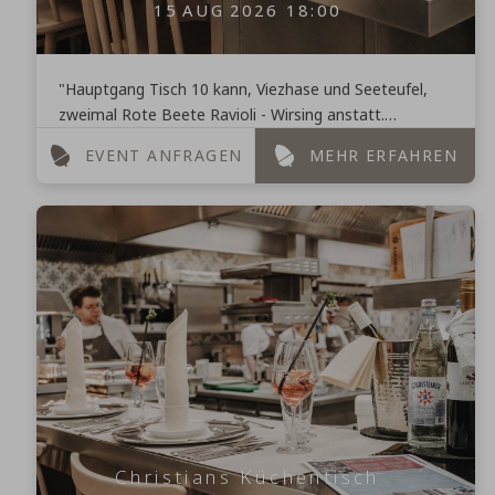
15
AUG
2026
18:00
"Hauptgang Tisch 10 kann, Viezhase und Seeteufel,
zweimal Rote Beete Ravioli - Wirsing anstatt.
Vorspeise Tisch 22, wie lange? 2 Minuten und Suppe
EVENT ANFRAGEN
MEHR ERFAHREN
kann!" ...
Christians Küchentisch