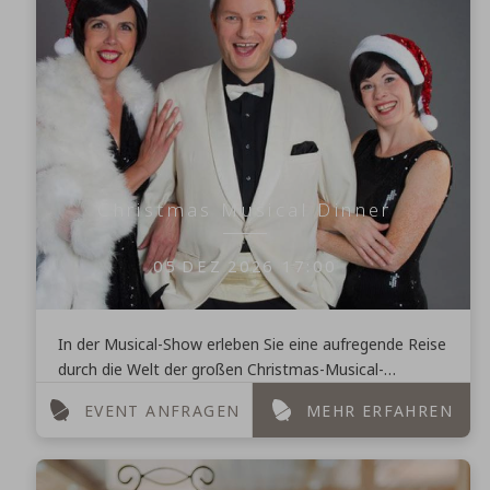
Christmas Musical Dinner
05
DEZ
2026
17:00
In der Musical-Show erleben Sie eine aufregende Reise
durch die Welt der großen Christmas-Musical-
Klassiker! Diese werden Ihnen von den Künstlern mit
EVENT ANFRAGEN
MEHR ERFAHREN
erstklassigem ...