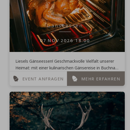
Gänseessen
07
NOV
2026
18:00
Liesels Gänseessen! Geschmackvolle Vielfalt unserer
Heimat: mit einer kulinarischen Gänsereise in Buchnas
Landhotel Saarscheife! Tipp: Reservieren Sie ...
EVENT ANFRAGEN
MEHR ERFAHREN