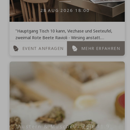
28
AUG
2026
18:00
"Hauptgang Tisch 10 kann, Viezhase und Seeteufel,
zweimal Rote Beete Ravioli - Wirsing anstatt.
Vorspeise Tisch 22, wie lange? 2 Minuten und Suppe
EVENT ANFRAGEN
MEHR ERFAHREN
kann!" ...
Austern & Muschel - Zeit 11.9.