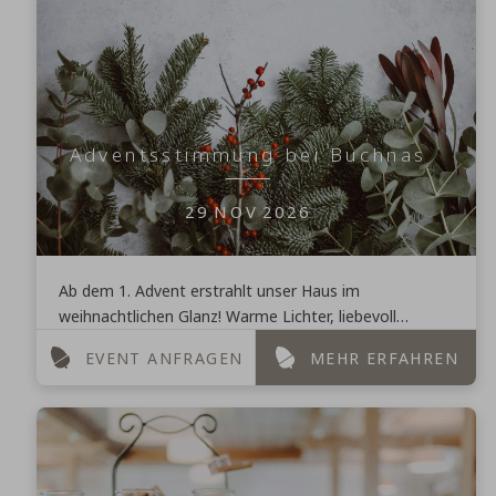
Adventsstimmung bei Buchnas
29
NOV
2026
Ab dem 1. Advent erstrahlt unser Haus im
weihnachtlichen Glanz! Warme Lichter, liebevoll
geschmückte Fenster und der Duft von winterlichen
EVENT ANFRAGEN
MEHR ERFAHREN
Gewürzen heißen ...