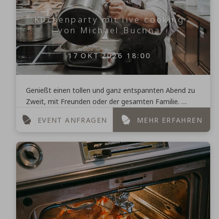
Küchenparty mit live cooking
von Michael Buchna
17
OKT
2026
18:00
Genießt einen tollen und ganz entspannten Abend zu
Zweit, mit Freunden oder der gesamten Familie.
Feiert ab 18 Uhr eine herrlich aufregende Sause mit ...
EVENT ANFRAGEN
MEHR ERFAHREN