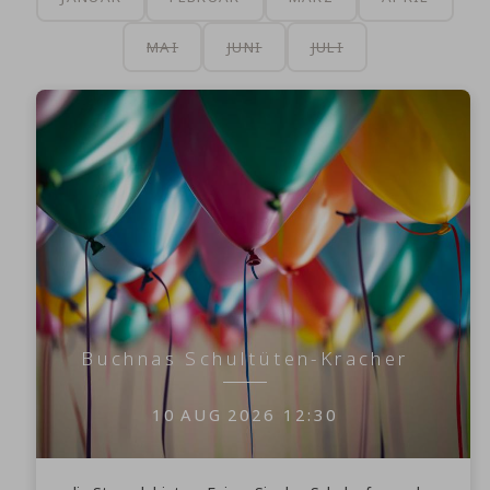
MAI
JUNI
JULI
Buchnas Schultüten-Kracher
10
AUG
2026
12:30