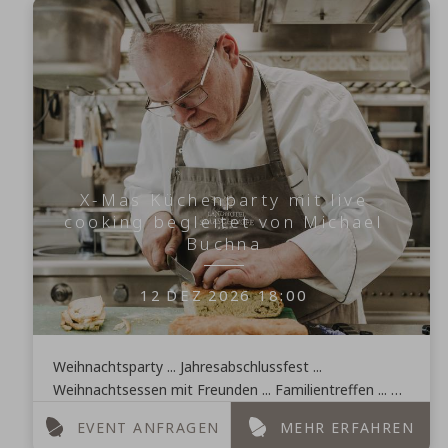
X-Mas Küchenparty mit live
cooking begleitet von Michael
Buchna
12
DEZ
2026
18:00
Weihnachtsparty ... Jahresabschlussfest ...
Weihnachtsessen mit Freunden ... Familientreffen ...
...noch schnell vor Weihnachten Treffen oder einfach ...
EVENT ANFRAGEN
MEHR ERFAHREN