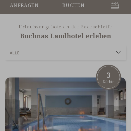
Gutsch
Anfragen
Buchen
Urlaubsangebote an der Saarschleife
Buchnas Landhotel erleben
Menü
ALLE
auf
mobile
AKTIV
EVENT | SAISON
KULINARIK
TOP-ANGEBOT
WELLNESS
öffnen
3
Nächte