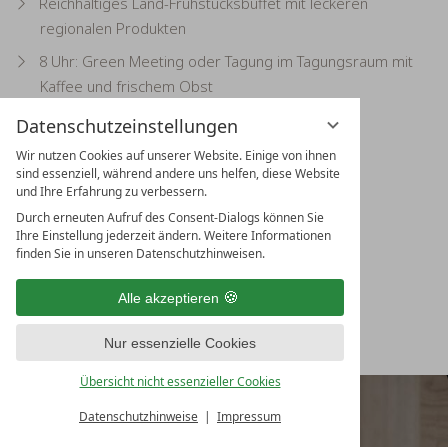
Reichhaltiges Land-Frühstücksbüffet mit leckeren
regionalen Produkten
8 Uhr: Green Meeting oder Tagung im Tagungsraum mit
Kaffee und frischem Obst
13 Uhr: Kleiner Mittagssnack am Stehtisch oder
Datenschutzeinstellungen
Lunchpaket für die Heimfahrt
Wir nutzen Cookies auf unserer Website. Einige von ihnen
sind essenziell, während andere uns helfen, diese Website
und Ihre Erfahrung zu verbessern.
Preis:
269 € pro Person im Einzelzimmer, zuzüglich
Durch erneuten Aufruf des Consent-Dialogs können Sie
Tagungsgetränke und Raummiete
Ihre Einstellung jederzeit ändern. Weitere Informationen
finden Sie in unseren Datenschutzhinweisen.
Dauer:
1,5 Tage
Alle akzeptieren
Jetzt anfragen
Nur essenzielle Cookies
Übersicht nicht essenzieller Cookies
Datenschutzhinweise
Impressum