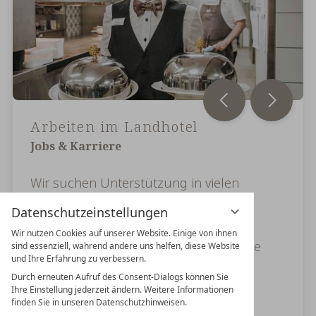
Arbeiten im Landhotel
Jobs & Karriere
Wir suchen Unterstützung in vielen
Bereichen unseres Hotels. Sie würden
Datenschutzeinstellungen
gerne ein Teil von Buchnas Kollegen
Wir nutzen Cookies auf unserer Website. Einige von ihnen
werden? Auf unserer Recruitment-Seite
sind essenziell, während andere uns helfen, diese Website
und Ihre Erfahrung zu verbessern.
erfahren Sie alles über:
Durch erneuten Aufruf des Consent-Dialogs können Sie
Ihre Einstellung jederzeit ändern. Weitere Informationen
aktuelle Stellenangebote
finden Sie in unseren Datenschutzhinweisen.