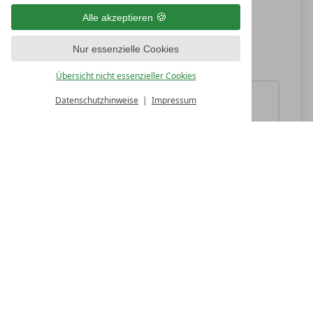
Ausbildungsplätze
Alle akzeptieren
Fortbildungsmöglichkeiten
Nur essenzielle Cookies
Übersicht nicht essenzieller Cookies
Buchnas Jobs &
Datenschutzhinweise
Impressum
Karriere