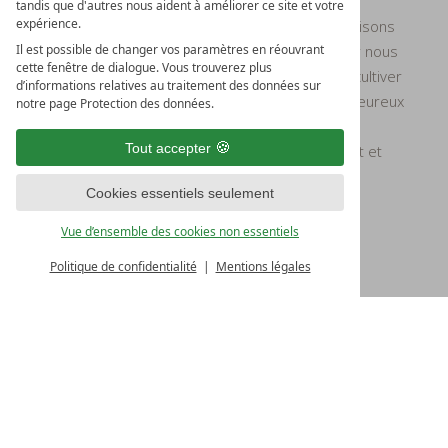
tandis que d'autres nous aident à améliorer ce site et votre
expérience.
Tout ce que nous entreprenons, nous le faisons
avec enthousiasme. Notre métier est pour nous
Il est possible de changer vos paramètres en réouvrant
cette fenêtre de dialogue. Vous trouverez plus
une vocation, il nous oblige à innover et à cultiver
d’informations relatives au traitement des données sur
les traditions artisanales. Nous sommes heureux
notre page Protection des données.
de pouvoir faire ce que nous faisons - une
Tout accepter
reconnaissance que nos clients ressentent et
apprécient.
Cookies essentiels seulement
Vue d’ensemble des cookies non essentiels
Politique de confidentialité
Mentions légales