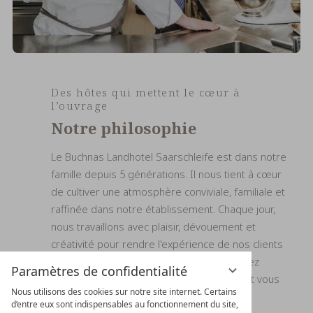
Des hôtes qui mettent le cœur à
l’ouvrage
Notre philosophie
Le Buchnas Landhotel Saarschleife est dans notre
famille depuis 5 générations. Il nous tient à cœur
de cultiver une atmosphère conviviale, familiale et
raffinée dans notre établissement. Chaque jour,
nous travaillons avec plaisir, dévouement et
créativité pour rendre l'expérience de nos clients
encore plus unique. Chez nous, vous pouvez
Paramètres de confidentialité
laisser le stress quotidien derrière vous et vous
Nous utilisons des cookies sur notre site internet. Certains
détendre totalement.
d’entre eux sont indispensables au fonctionnement du site,