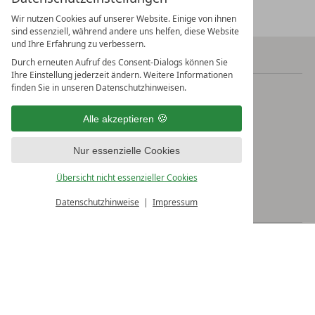
Wir nutzen Cookies auf unserer Website. Einige von ihnen
sind essenziell, während andere uns helfen, diese Website
und Ihre Erfahrung zu verbessern.
KONTAKT
Durch erneuten Aufruf des Consent-Dialogs können Sie
Ihre Einstellung jederzeit ändern. Weitere Informationen
finden Sie in unseren Datenschutzhinweisen.
Buchnas Landhotel Saarschleife e.K.
Cloefstraße 44
Alle akzeptieren
66693 Mettlach-Orscholz
Nur essenzielle Cookies
Telefon:
+49 (0) 68 65 · 179-0
E-Mail:
info@hotel-saarschleife.de
Übersicht nicht essenzieller Cookies
Datenschutzhinweise
Impressum
UNSERE LINKTIPPS
JOB & KARRIERE
GÄSTE-ABC
GOOGLE STREETVIEW