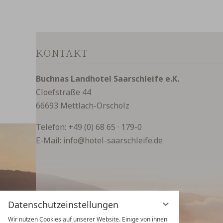
KONTAKT
Buchnas Landhotel Saarschleife e.K.
Cloefstraße 44
66693 Mettlach-Orscholz
Telefon:
+49 (0) 68 65 · 179-0
E-Mail:
info@hotel-saarschleife.de
Datenschutzeinstellungen
Wir nutzen Cookies auf unserer Website. Einige von ihnen